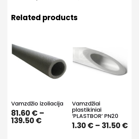
Related products
Vamzdžio izoliacija
Vamzdžiai
plastikiniai
81.60
€
–
‘PLASTBOR’ PN20
139.50
€
1.30
€
–
31.50
€