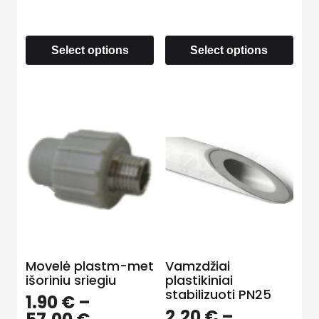
Select options
Select options
Movelė plastm-met
Vamzdžiai
išoriniu sriegiu
plastikiniai
stabilizuoti PN25
1.90
€
–
2.20
€
–