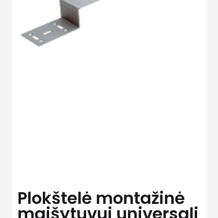
Plokštelė montažinė
maišytuvui universali