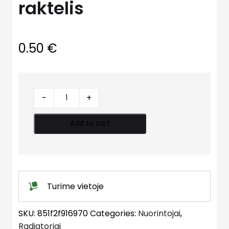
raktelis
0.50
€
Nuorinimo
-
+
kranelio
raktelis
Add to cart
quantity
Turime vietoje
SKU:
851f2f916970
Categories:
Nuorintojai
,
Radiatoriai