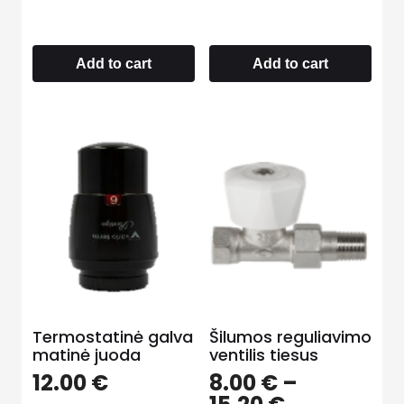
Add to cart
Add to cart
Termostatinė galva
Šilumos reguliavimo
matinė juoda
ventilis tiesus
12.00
€
8.00
€
–