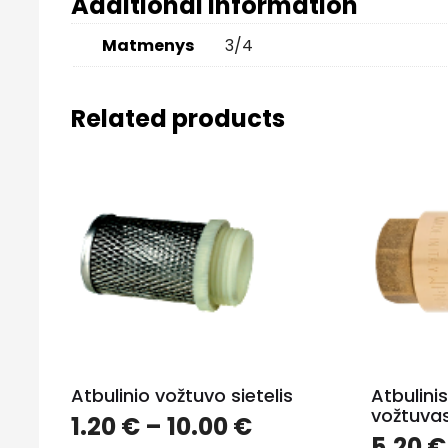
Additional information
Matmenys
3/4
Related products
Atbulinio vožtuvo sietelis
Atbulini
vožtuvas
1.20
€
–
10.00
€
5.20
€