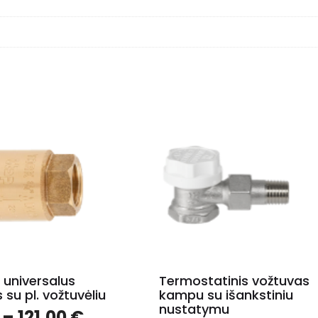
s universalus
Termostatinis vožtuvas
 su pl. vožtuvėliu
kampu su išankstiniu
nustatymu
–
121.00
€