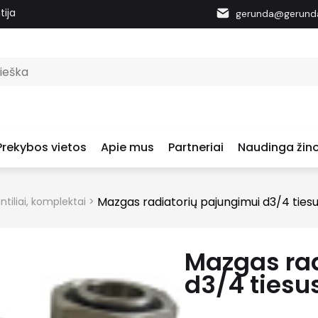
tija
gerunda@gerunda
Prekybos vietos
Apie mus
Partneriai
Naudinga žino
Mazgas radiatorių pajungimui d3/4 ties
tiliai, komplektai
>
Mazgas rad
d3/4 tiesu