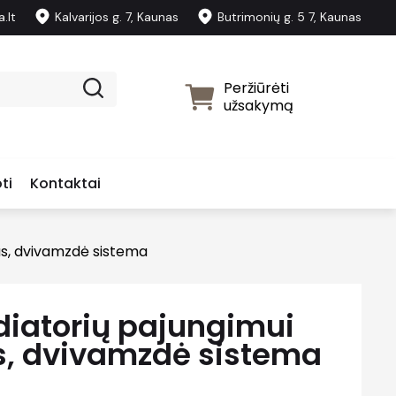
.lt
Kalvarijos g. 7, Kaunas
Butrimonių g. 5 7, Kaunas
Peržiūrėti
užsakymą
ti
Kontaktai
us, dvivamzdė sistema
iatorių pajungimui
s, dvivamzdė sistema