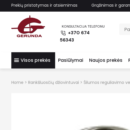
Prekių pristatymas ir atsiėmimas
Grąžinimas ir garan
KONSULTACIJA TELEFONU
+370 674
56343
Visos prekės
Pasiūlymai
Naujos prekės
Home
>
Rankšluosčių džiovintuvai
>
Šilumos reguliavimo ven