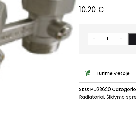
10.20
€
Mazgas
-
+
radiatorių
pajungimui
d3/4
tiesus,
Turime vietoje
dvivamzdė
sistema
SKU:
PU23620
Categorie
quantity
Radiatoriai
,
Šildymo spr