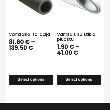
Vamzdžio izoliacija
Vamzdis su stiklo
pluoštu
81.60
€
–
1.90
€
–
139.50
€
41.00
€
Select options
Select options