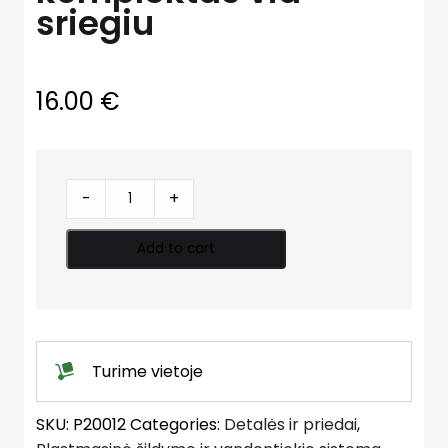
sriegiu
16.00
€
Maišytuvo
-
+
prijungimo
komplektas
Add to cart
vid
sriegiu
quantity
Turime vietoje
SKU:
P20012
Categories:
Detalės ir priedai
,