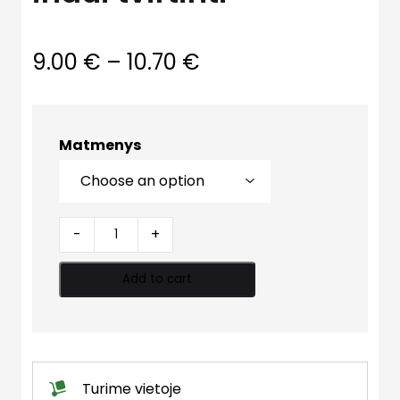
9.00
€
–
10.70
€
Matmenys
Laikiklis
-
+
išsiplėtimo
indui
Add to cart
tvirtinti
quantity
Turime vietoje