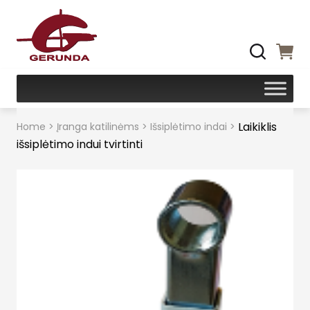
Laikiklis
Home
>
Įranga katilinėms
>
Išsiplėtimo indai
>
išsiplėtimo indui tvirtinti