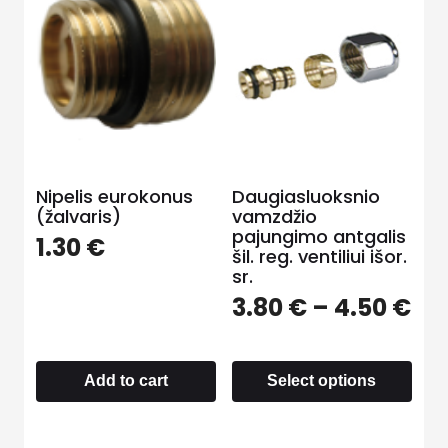
Nipelis eurokonus
Daugiasluoksnio
(žalvaris)
vamzdžio
pajungimo antgalis
1.30
€
šil. reg. ventiliui išor.
sr.
3.80
€
–
4.50
€
Add to cart
Select options