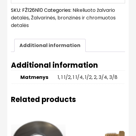
SKU:
FŽ126N10
Categories:
Nikeliuoto žalvario
detalės
,
Žalvarinės, bronzinės ir chromuotos
detalės
Additional information
Additional information
Matmenys
1
,
1 1/2
,
1 1/4
,
1/2
,
2
,
3/4
,
3/8
Related products