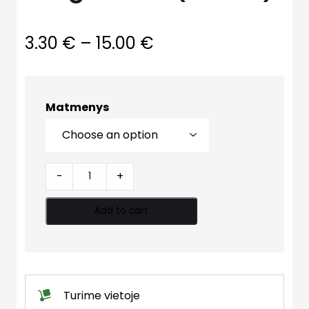
3.30
€
–
15.00
€
Matmenys
Jungtis
-
+
tiesi
(nikelis)
Add to cart
quantity
Turime vietoje