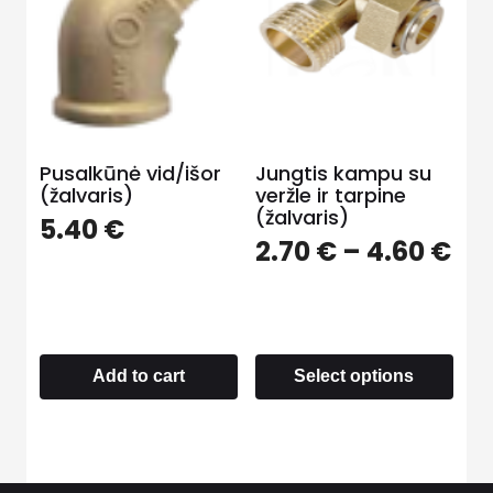
Pusalkūnė vid/išor
Jungtis kampu su
(žalvaris)
veržle ir tarpine
(žalvaris)
5.40
€
2.70
€
–
4.60
€
Add to cart
Select options