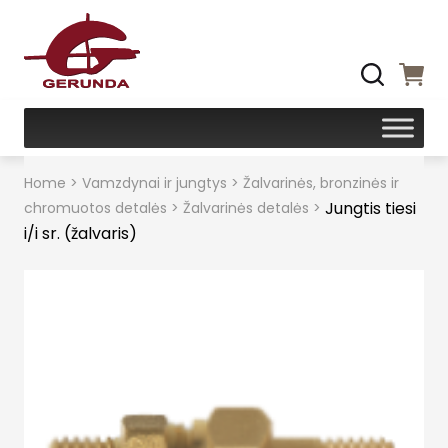
Home
>
Vamzdynai ir jungtys
>
Žalvarinės, bronzinės ir
Jungtis tiesi
chromuotos detalės
>
Žalvarinės detalės
>
i/i sr. (žalvaris)