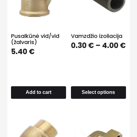
Pusalkūnė vid/vid
Vamzdžio izoliacija
(žalvaris)
0.30
€
–
4.00
€
5.40
€
Add to cart
Select options