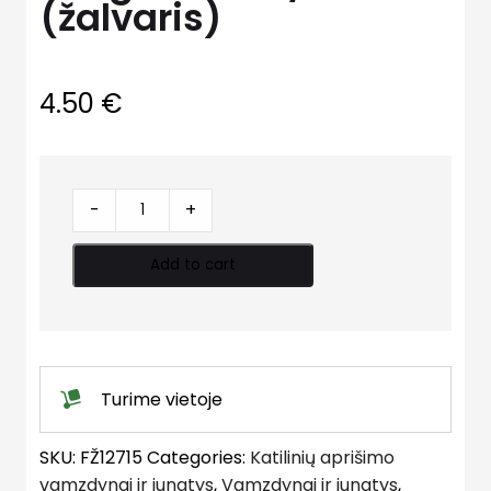
(žalvaris)
4.50
€
Jungtis
-
+
tiesi
i/i
Add to cart
sr.
(žalvaris)
quantity
Turime vietoje
SKU:
FŽ12715
Categories:
Katilinių aprišimo
vamzdynai ir jungtys
,
Vamzdynai ir jungtys
,