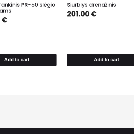
 rankinis PR-50 slėgio
Siurblys drenažinis
mams
201.00
€
0
€
Add to cart
Add to cart