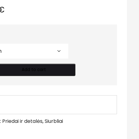
€
Add to cart
:
Priedai ir detalės
,
Siurbliai