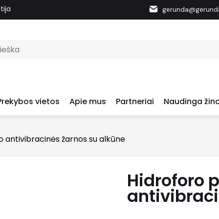
tija
gerunda@gerunda
Prekybos vietos
Apie mus
Partneriai
Naudinga žino
 antivibracinės žarnos su alkūne
Hidroforo 
antivibrac