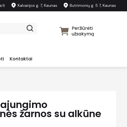
.lt
Kalvarijos g. 7, Kaunas
Butrimonių g. 5 7, Kaunas
Peržiūrėti
užsakymą
ti
Kontaktai
pajungimo
inės žarnos su alkūne