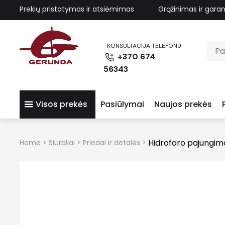
Prekių pristatymas ir atsiėmimas
Grąžinimas ir garan
KONSULTACIJA TELEFONU
+370 674
56343
Visos prekės
Pasiūlymai
Naujos prekės
Hidroforo pajungimo
Home
>
Siurbliai
>
Priedai ir detalės
>