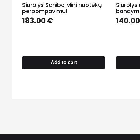
Siurblys Sanibo Mini nuotekų
Siurblys
perpompavimui
bandy
183.00
€
140.0
Add to cart