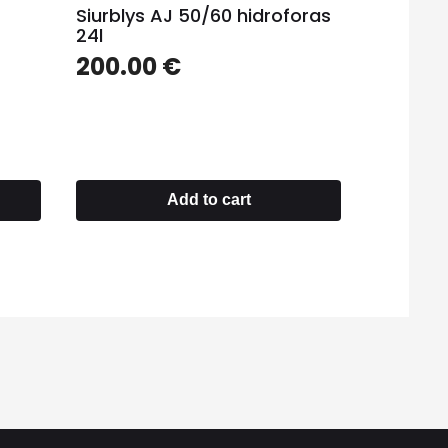
Siurblys AJ 50/60 hidroforas
24l
200.00
€
Add to cart