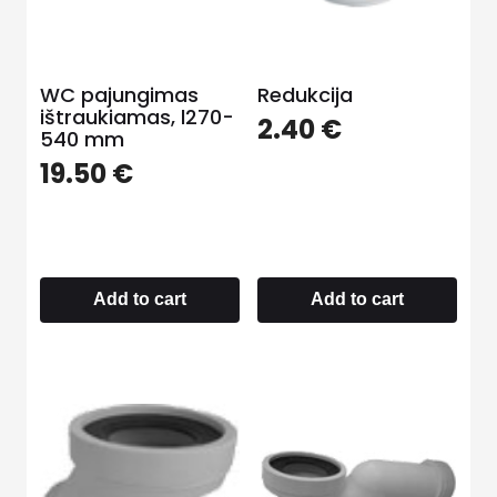
WC pajungimas
Redukcija
ištraukiamas, l270-
2.40
€
540 mm
19.50
€
Add to cart
Add to cart