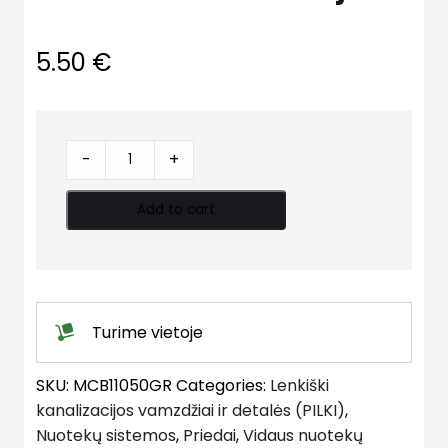
5.50
€
Balnas
-
+
kanalizacijai
quantity
Add to cart
Turime vietoje
SKU:
MCB11050GR
Categories:
Lenkiški
kanalizacijos vamzdžiai ir detalės (PILKI)
,
Nuotekų sistemos
,
Priedai
,
Vidaus nuotekų