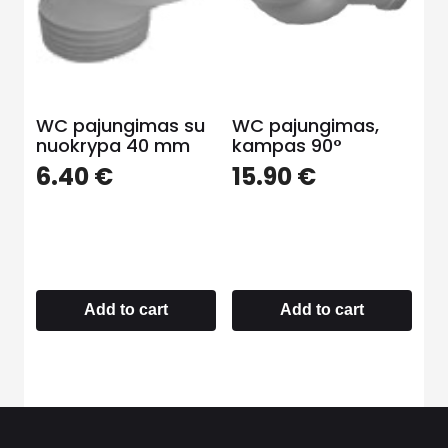
WC pajungimas su
WC pajungimas,
nuokrypa 40 mm
kampas 90°
6.40
€
15.90
€
Add to cart
Add to cart